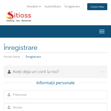
Română
Autentificare
Înregistrare
Coșul meu
Navi
Toggl
Înregistrare
Portal clienți
Înregistrare
Aveți deja un cont la noi?
Informații personale