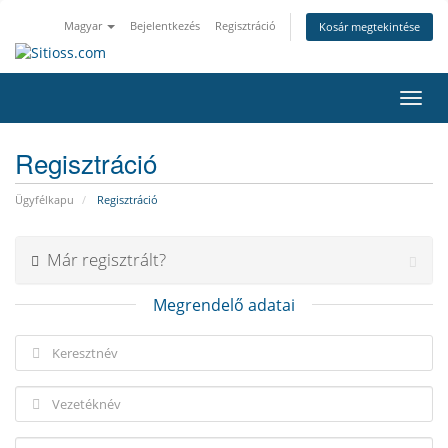
Magyar
Bejelentkezés
Regisztráció
Kosár megtekintése
Váltá
a
navig
Regisztráció
Ügyfélkapu
Regisztráció
Már regisztrált?
Megrendelő adatai