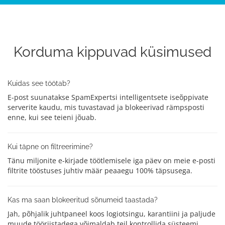
Korduma kippuvad küsimused
Kuidas see töötab?
E-post suunatakse SpamExpertsi intelligentsete iseõppivate
serverite kaudu, mis tuvastavad ja blokeerivad rämpsposti
enne, kui see teieni jõuab.
Kui täpne on filtreerimine?
Tänu miljonite e-kirjade töötlemisele iga päev on meie e-posti
filtrite tööstuses juhtiv määr peaaegu 100% täpsusega.
Kas ma saan blokeeritud sõnumeid taastada?
Jah, põhjalik juhtpaneel koos logiotsingu, karantiini ja paljude
muude tööriistadega võimaldab teil kontrollida süsteemi