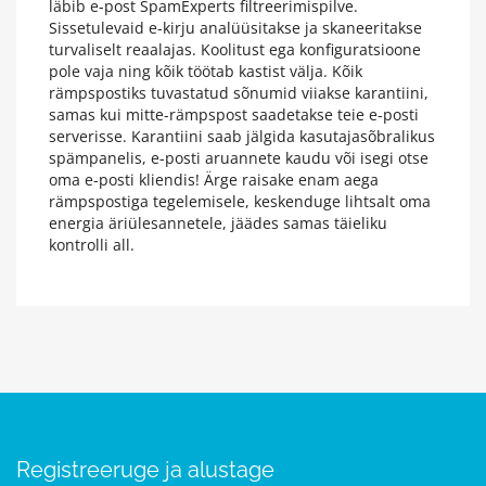
läbib e-post SpamExperts filtreerimispilve.
Sissetulevaid e-kirju analüüsitakse ja skaneeritakse
turvaliselt reaalajas. Koolitust ega konfiguratsioone
pole vaja ning kõik töötab kastist välja. Kõik
rämpspostiks tuvastatud sõnumid viiakse karantiini,
samas kui mitte-rämpspost saadetakse teie e-posti
serverisse. Karantiini saab jälgida kasutajasõbralikus
spämpanelis, e-posti aruannete kaudu või isegi otse
oma e-posti kliendis! Ärge raisake enam aega
rämpspostiga tegelemisele, keskenduge lihtsalt oma
energia äriülesannetele, jäädes samas täieliku
kontrolli all.
Registreeruge ja alustage