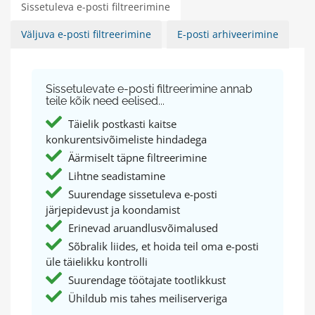
Sissetuleva e-posti filtreerimine
Väljuva e-posti filtreerimine
E-posti arhiveerimine
Sissetulevate e-posti filtreerimine annab
teile kõik need eelised...
Täielik postkasti kaitse
konkurentsivõimeliste hindadega
Äärmiselt täpne filtreerimine
Lihtne seadistamine
Suurendage sissetuleva e-posti
järjepidevust ja koondamist
Erinevad aruandlusvõimalused
Sõbralik liides, et hoida teil oma e-posti
üle täielikku kontrolli
Suurendage töötajate tootlikkust
Ühildub mis tahes meiliserveriga