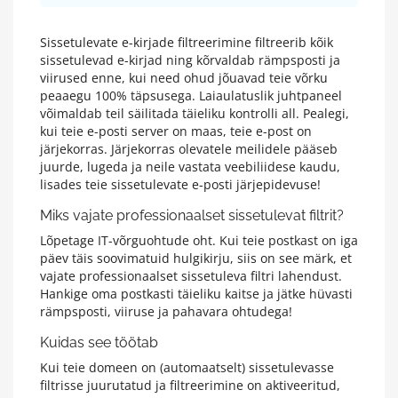
Sissetulevate e-kirjade filtreerimine filtreerib kõik
sissetulevad e-kirjad ning kõrvaldab rämpsposti ja
viirused enne, kui need ohud jõuavad teie võrku
peaaegu 100% täpsusega. Laiaulatuslik juhtpaneel
võimaldab teil säilitada täieliku kontrolli all. Pealegi,
kui teie e-posti server on maas, teie e-post on
järjekorras. Järjekorras olevatele meilidele pääseb
juurde, lugeda ja neile vastata veebiliidese kaudu,
lisades teie sissetulevate e-posti järjepidevuse!
Miks vajate professionaalset sissetulevat filtrit?
Lõpetage IT-võrguohtude oht. Kui teie postkast on iga
päev täis soovimatuid hulgikirju, siis on see märk, et
vajate professionaalset sissetuleva filtri lahendust.
Hankige oma postkasti täieliku kaitse ja jätke hüvasti
rämpsposti, viiruse ja pahavara ohtudega!
Kuidas see töötab
Kui teie domeen on (automaatselt) sissetulevasse
filtrisse juurutatud ja filtreerimine on aktiveeritud,