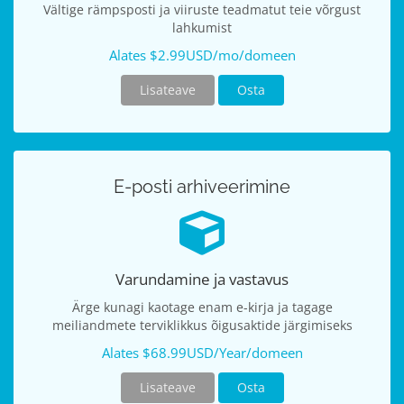
Vältige rämpsposti ja viiruste teadmatut teie võrgust
lahkumist
Alates $2.99USD/mo/domeen
Lisateave
Osta
E-posti arhiveerimine
Varundamine ja vastavus
Ärge kunagi kaotage enam e-kirja ja tagage
meiliandmete terviklikkus õigusaktide järgimiseks
Alates $68.99USD/Year/domeen
Lisateave
Osta