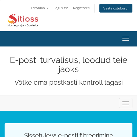
Estonian
Logi sisse
Registreeri
Vaata ostukorvi
Lülit
navig
E-posti turvalisus, loodud teie
jaoks
Võtke oma postkasti kontroll tagasi
Lülit
navig
Sissetuleva e-posti filtreerimine