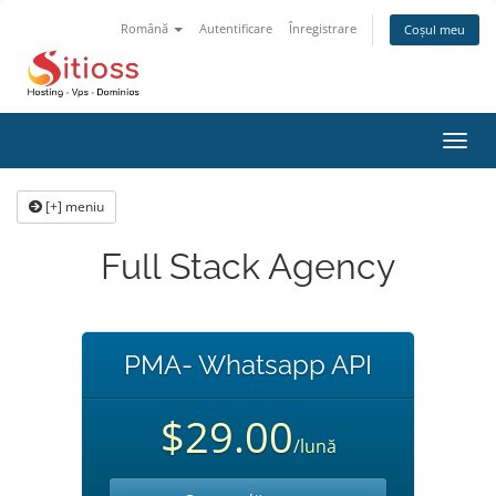
Română
Autentificare
Înregistrare
Coșul meu
Navi
Toggl
[+] meniu
Full Stack Agency
PMA- Whatsapp API
$29.00
/lună