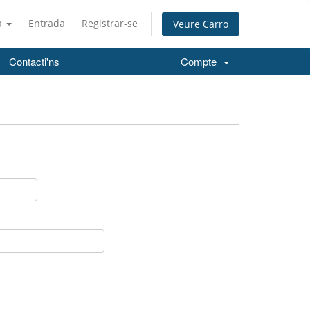
à
Entrada
Registrar-se
Veure Carro
Contacti'ns
Compte