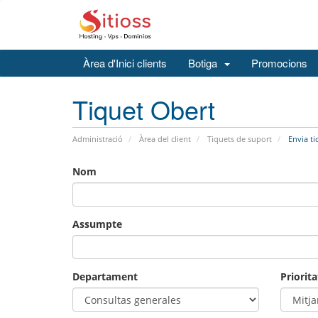
Àrea d'Inici clients
Botiga
Promocions
Tiquet Obert
Administració
Àrea del client
Tiquets de suport
Envia ti
Nom
Assumpte
Departament
Priorita