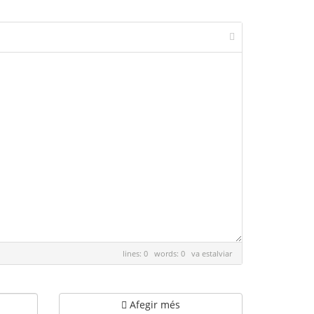
lines: 0 words: 0
va estalviar
Afegir més