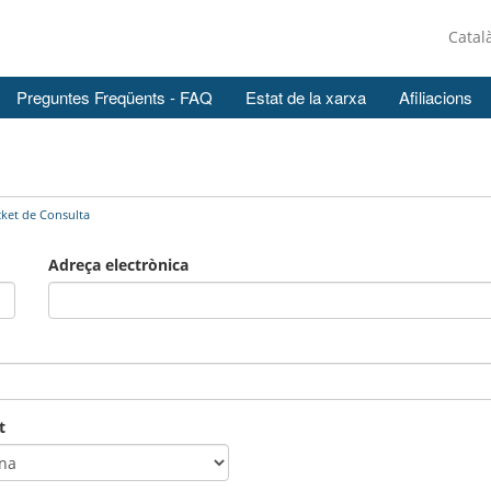
Catal
Preguntes Freqüents - FAQ
Estat de la xarxa
Afiliacions
cket de Consulta
Adreça electrònica
t